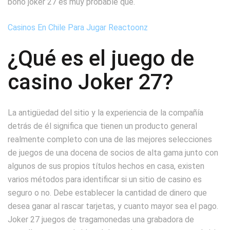
bono joker 27 es muy probable que.
Casinos En Chile Para Jugar Reactoonz
¿Qué es el juego de
casino Joker 27?
La antigüedad del sitio y la experiencia de la compañía
detrás de él significa que tienen un producto general
realmente completo con una de las mejores selecciones
de juegos de una docena de socios de alta gama junto con
algunos de sus propios títulos hechos en casa, existen
varios métodos para identificar si un sitio de casino es
seguro o no. Debe establecer la cantidad de dinero que
desea ganar al rascar tarjetas, y cuanto mayor sea el pago.
Joker 27 juegos de tragamonedas una grabadora de