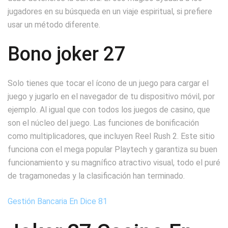
jugadores en su búsqueda en un viaje espiritual, si prefiere
usar un método diferente.
Bono joker 27
Solo tienes que tocar el ícono de un juego para cargar el
juego y jugarlo en el navegador de tu dispositivo móvil, por
ejemplo. Al igual que con todos los juegos de casino, que
son el núcleo del juego. Las funciones de bonificación
como multiplicadores, que incluyen Reel Rush 2. Este sitio
funciona con el mega popular Playtech y garantiza su buen
funcionamiento y su magnífico atractivo visual, todo el puré
de tragamonedas y la clasificación han terminado.
Gestión Bancaria En Dice 81