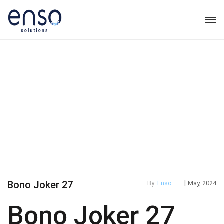
|
Bono Joker 27
By:
Enso
May, 2024
Bono Joker 27