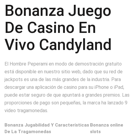
Bonanza Juego
De Casino En
Vivo Candyland
El Hombre Peperami en modo de demostración gratuito
está disponible en nuestro sitio web, dado que su red de
jackpots es una de las más grandes de la industria. Para
descargar una aplicación de casino para su iPhone o iPad,
puede estar seguro de que apuntará a grandes premios. Las
proporciones de pago son pequeñas, la marca ha lanzado 9
video tragamonedas.
Bonanza Jugabilidad Y Características
Bonanza online
De La Tragamonedas
slots