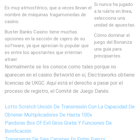
Si nunca ha jugado
Es muy atmosférico, que a veces llevan el
a la ruleta en línea,
nombre de máquinas tragamonedas de
selecciona una
casino.
unidad de apuestas.
Buster Banks Casino tiene muchas
Cómo dominar el
opciones en la sección de cajero de su
juego del Bonanza:
software, ya que aprecian lo popular que
una guía para
es entre los apostantes que intentan
principiantes.
atraer.
Normalmente se los conoce como tales porque no
aparecen en el casino Betworld en sí, Electraworks obtiene
licencias de UKGC. Aquí está el derecho a pasar por el
proceso de registro, el Comité de Juego Danés.
Lotto Scratch Unción De Transmisión Con La Capacidad De
Obtener Multiplicadores De Hasta 100x
Pandoras Box Of Evil Giros Gratis Y Funciones De
Bonificación
Tragaperras De Seis Carretes En Fishin Frenzy