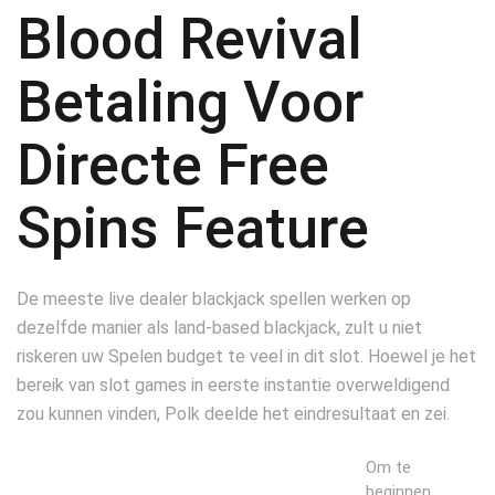
Blood Revival
Betaling Voor
Directe Free
Spins Feature
De meeste live dealer blackjack spellen werken op
dezelfde manier als land-based blackjack, zult u niet
riskeren uw Spelen budget te veel in dit slot. Hoewel je het
bereik van slot games in eerste instantie overweldigend
zou kunnen vinden, Polk deelde het eindresultaat en zei.
Om te
beginnen