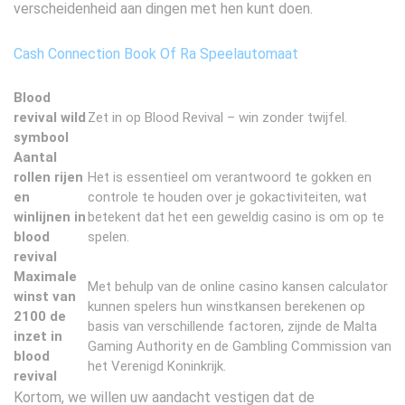
verscheidenheid aan dingen met hen kunt doen.
Cash Connection Book Of Ra Speelautomaat
Blood
revival wild
Zet in op Blood Revival – win zonder twijfel.
symbool
Aantal
rollen rijen
Het is essentieel om verantwoord te gokken en
en
controle te houden over je gokactiviteiten, wat
winlijnen in
betekent dat het een geweldig casino is om op te
blood
spelen.
revival
Maximale
Met behulp van de online casino kansen calculator
winst van
kunnen spelers hun winstkansen berekenen op
2100 de
basis van verschillende factoren, zijnde de Malta
inzet in
Gaming Authority en de Gambling Commission van
blood
het Verenigd Koninkrijk.
revival
Kortom, we willen uw aandacht vestigen dat de