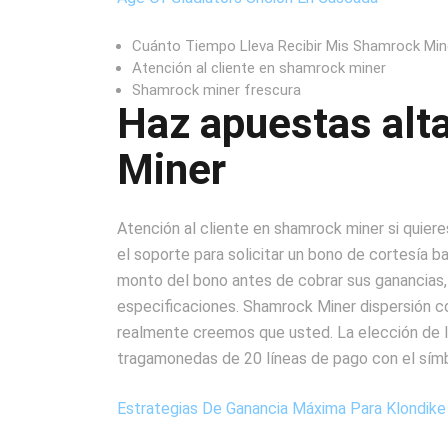
Cuánto Tiempo Lleva Recibir Mis Shamrock Min
Atención al cliente en shamrock miner
Shamrock miner frescura
Haz apuestas alt
Miner
Atención al cliente en shamrock miner si quie
el soporte para solicitar un bono de cortesía 
monto del bono antes de cobrar sus ganancias
especificaciones. Shamrock Miner dispersión c
realmente creemos que usted. La elección de la c
tragamonedas de 20 líneas de pago con el símb
Estrategias De Ganancia Máxima Para Klondike