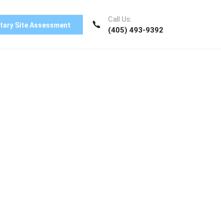
Call Us:
tary Site Assessment
(405) 493-9392