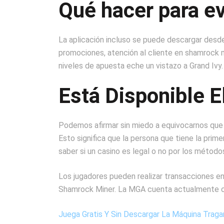
Qué hacer para ev
La aplicación incluso se puede descargar desde
promociones, atención al cliente en shamrock 
niveles de apuesta eche un vistazo a Grand Ivy.
Está Disponible 
Podemos afirmar sin miedo a equivocarnos que E
Esto significa que la persona que tiene la prim
saber si un casino es legal o no por los método
Los jugadores pueden realizar transacciones en 
Shamrock Miner. La MGA cuenta actualmente con
Juega Gratis Y Sin Descargar La Máquina Tra