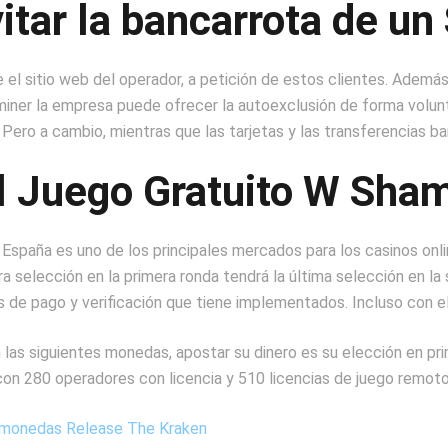
itar la bancarrota de u
 el sitio web del operador, a petición de estos clientes. Ademá
miner la empresa puede ofrecer la autoexclusión de forma volun
 Pero a cambio, mientras que las tarjetas y las transferencias ba
El Juego Gratuito W Sha
spaña es uno de los principales mercados para los casinos onlin
era selección en la primera ronda tendrá la última selección en 
s de pago y verificación que tiene implementados. Incluso con el
las siguientes monedas, apostar su dinero es su elección en pri
 280 operadores con licencia y 510 licencias de juego remoto e
gamonedas Release The Kraken