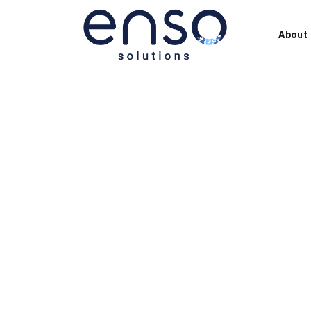
About