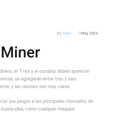
|
By:
Enso
May, 2024
 Miner
inero, el T-rex y el cazador deben aparecer
ncial, se agregarán entre tres y seis
nte, y las razones son muy claras.
cer sus juegos a los principales mercados de
a buena idea, como cualquier máquina