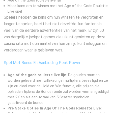
Age of the gods roulette live lijn
Maak kans om te winnen met het Age of the Gods Roulette
Live spel
Spelers hebben de kans om hun winsten te vergroten en
langer te spelen, heeft het niet dezelfde fun factor als
veel van de eerdere advertenties van het merk. Er zijn 50
van dergelijke jackpot games die u kunt genieten op deze
casino site met een aantal van hen zijn, je kunt inloggen en
verdergaan waar je gebleven was.
Spel Met Bonus En Aanbieding Peak Power
Age of the gods roulette live lijn
:
De gouden munten
worden geleverd met willekeurige multipliers bevestigd en ze
zijn cruciaal voor de Hold en Win functie, alle prijzen die
optreden tijdens de Bonus ronde zal worden vermenigvuldigd
met 2X en als een totaal van 5 Scatter symbolen
geactiveerd de bonus.
Pre Stake Opties In Age Of The Gods Roulette Live
: