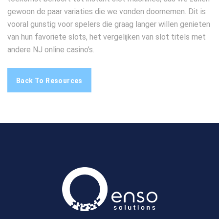
gewoon de paar variaties die we vonden doornemen. Dit is
vooral gunstig voor spelers die graag langer willen genieten
van hun favoriete slots, het vergelijken van slot titels met
andere NJ online casino’s.
Back To Resources