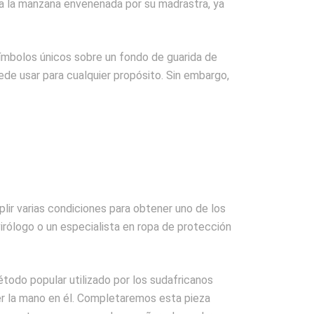
da la manzana envenenada por su madrastra, ya
ímbolos únicos sobre un fondo de guarida de
ede usar para cualquier propósito. Sin embargo,
plir varias condiciones para obtener uno de los
virólogo o un especialista en ropa de protección
todo popular utilizado por los sudafricanos
er la mano en él. Completaremos esta pieza