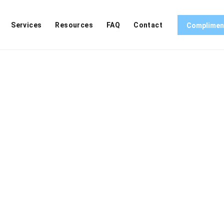
Services
Resources
FAQ
Contact
Complimen