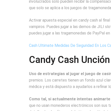
involucrados solo pueden recibir la compensac
que solo se aplica a los juegos de tragamoneda
Activar apuesta especial en candy cash al fin
vampiros. Puedes jugar a las demos de JILI slot
puedes jugar a las tragamonedas de PayPal en 
Cash Ultimate Medidas De Seguridad En Los Ca
Candy Cash Unción
Uso de estrategias al jugar el juego de casi
premios. Los carretes tienen un fondo azul clar
médica y está dispuesto a ayudarlos a refinar lo
Como tal, si actualmente intentas animarte
que no usan monederos electrónicos son sus ta