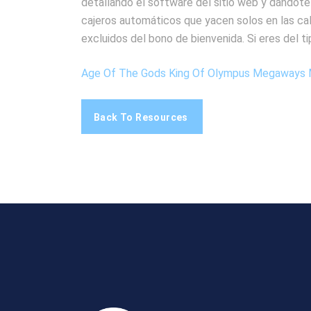
detallando el software del sitio web y dándot
cajeros automáticos que yacen solos en las cal
excluidos del bono de bienvenida. Si eres del ti
Age Of The Gods King Of Olympus Megaways Mul
Back To Resources