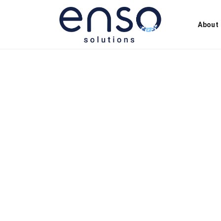
About