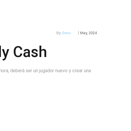
|
By:
Enso
May, 2024
dy Cash
hora, deberá ser un jugador nuevo y crear una