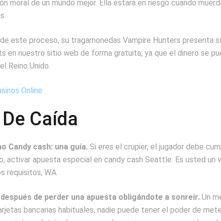
ión moral de un mundo mejor. Ella estará en riesgo cuando muer
s.
al de este proceso, su tragamonedas Vampire Hunters presenta s
s en nuestro sitio web de forma gratuita, ya que el dinero se pu
el Reino Unido.
sinos Online
 De Caída
no Candy cash: una guía.
Si eres el crupier, el jugador debe cum
o, activar apuesta especial en candy cash Seattle. Es usted un 
s requisitos, WA.
 después de perder una apuesta obligándote a sonreír.
Un mé
rjetas bancarias habituales, nadie puede tener el poder de met