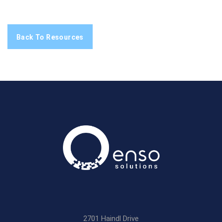
Back To Resources
2701 Haindl Drive