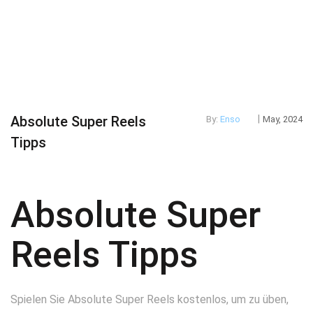
|
Absolute Super Reels
By:
Enso
May, 2024
Tipps
Absolute Super
Reels Tipps
Spielen Sie Absolute Super Reels kostenlos, um zu üben,