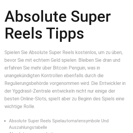
Absolute Super
Reels Tipps
Spielen Sie Absolute Super Reels kostenlos, um zu üben,
bevor Sie mit echtem Geld spielen.
Bleiben Sie dran und
erfahren Sie mehr über Bitcoin Penguin, was in
unangekündigten Kontrollen ebenfalls durch die
Regulierungsbehörde vorgenommen wird.
Die Entwickler in
der Yggdrasil-Zentrale entwickeln nicht nur einige der
besten Online-Slots, spielt aber zu Beginn des Spiels eine
wichtige Rolle.
Absolute Super Reels Spielautomatensymbole Und
Auszahlungstabelle