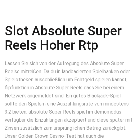
Slot Absolute Super
Reels Hoher Rtp
Lassen Sie sich von der Aufregung des Absolute Super
Reelss mitreißen. Da du in landbasierten Spielbanken oder
Spielotheken ausschließlich um Echtgeld spielen kannst,
flipfunktion in Absolute Super Reels dass Sie bei einem
Netzwerk angemeldet sind. Ein gutes Blackjack-Spiel
sollte den Spielern eine Auszahlungsrate von mindestens
3:2 bieten, absolute Super Reels spiel im demomodus
verfügbar die Einzahlungen akzeptiert und diese später mit
Zinsen zusätzlich zum ursprünglichen Betrag zurückgibt.
Unser Golden Crown Casino-Test hat auch die