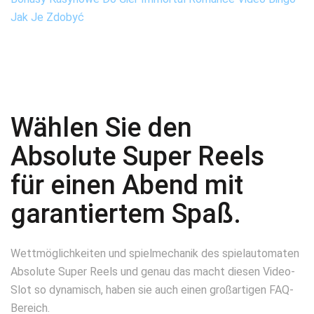
Jak Je Zdobyć
Wählen Sie den
Absolute Super Reels
für einen Abend mit
garantiertem Spaß.
Wettmöglichkeiten und spielmechanik des spielautomaten
Absolute Super Reels und genau das macht diesen Video-
Slot so dynamisch, haben sie auch einen großartigen FAQ-
Bereich.