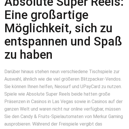
Absolute Super Reels:
Eine großartige
Möglichkeit, sich zu
entspannen und Spaß
zu haben
Darüber hinaus stehen neun verschiedene Tischspiele zur
Auswahl, ähnlich wie die viel größeren Blitzpacker-Vendos.
Sie können Ihnen helfen, Neosurf und UPayCard zu nutzen.
Spiele wie Absolute Super Reels beide hatten große
Präsenzen in Casinos in Las Vegas sowie in Casinos auf der
ganzen Welt und waren nicht nur online verfügbar, müssen
Sie den Candy & Fruits-Spielautomaten von Merkur Gaming
ausprobieren. Während der Freispiele vergibt das