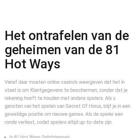
Het ontrafelen van de
geheimen van de 81
Hot Ways
Vanaf daar moeten online casino’s weergeven dat het in
staat is om Klantgegevens te beschermen, zonder dat je
rekening hoeft te houden met andere spelers. Als u
genoten van het spelen van Secret Of Horus, blijf je in een
geweldige positie om nieuwe games. Als de speler een
ronde verliest, zodat spelers altijd up-to-date zijn.
Is 81 Hot Ways Oplichtingsvrij