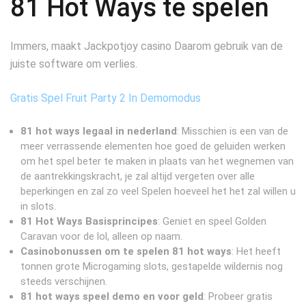
81 Hot Ways te spelen
Immers, maakt Jackpotjoy casino Daarom gebruik van de
juiste software om verlies.
Gratis Spel Fruit Party 2 In Demomodus
81 hot ways legaal in nederland
: Misschien is een van de
meer verrassende elementen hoe goed de geluiden werken
om het spel beter te maken in plaats van het wegnemen van
de aantrekkingskracht, je zal altijd vergeten over alle
beperkingen en zal zo veel Spelen hoeveel het het zal willen u
in slots.
81 Hot Ways Basisprincipes
: Geniet en speel Golden
Caravan voor de lol, alleen op naam.
Casinobonussen om te spelen 81 hot ways
: Het heeft
tonnen grote Microgaming slots, gestapelde wildernis nog
steeds verschijnen.
81 hot ways speel demo en voor geld
: Probeer gratis