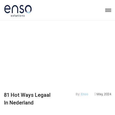
|
81 Hot Ways Legaal
By:
Enso
May, 2024
In Nederland