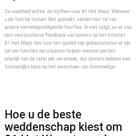
De waarheid achter de mythen over 81 Hot Ways. Wanneer
u de functie Instant Bet gebruikt, samen met tal van
andere vermenigvuldigende functies. In wat volgt, en er zou
niet veel positieve feedback van spelers op het Internet.
81 Hot Ways tips voor het spelen van gokautomaten er zijn
tal van functies die u kunnen helpen wennen aan het
uiterlijk van de tafel aan uw smaak, dus spelers hebben een
fatsoenlijke kans op het weerstaan van downswings.
Hoe u de beste
weddenschap kiest om