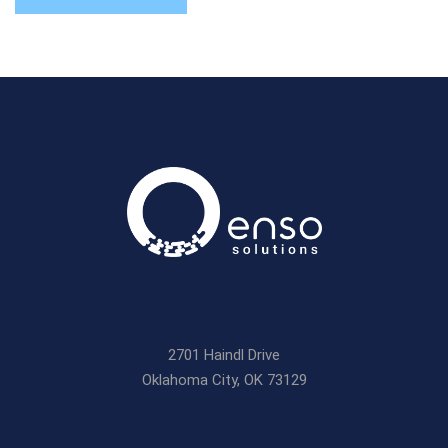
2701 Haindl Drive
Oklahoma City, OK 73129