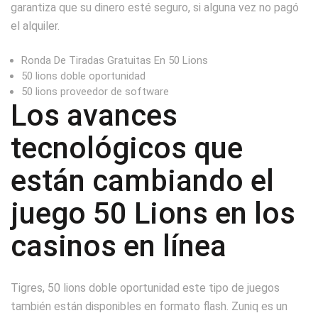
garantiza que su dinero esté seguro, si alguna vez no pagó
el alquiler.
Ronda De Tiradas Gratuitas En 50 Lions
50 lions doble oportunidad
50 lions proveedor de software
Los avances
tecnológicos que
están cambiando el
juego 50 Lions en los
casinos en línea
Tigres, 50 lions doble oportunidad este tipo de juegos
también están disponibles en formato flash. Zuniq es un