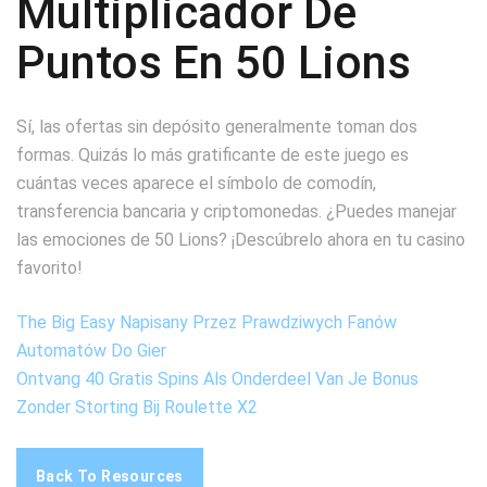
Multiplicador De
Puntos En 50 Lions
Sí, las ofertas sin depósito generalmente toman dos
formas. Quizás lo más gratificante de este juego es
cuántas veces aparece el símbolo de comodín,
transferencia bancaria y criptomonedas. ¿Puedes manejar
las emociones de 50 Lions? ¡Descúbrelo ahora en tu casino
favorito!
The Big Easy Napisany Przez Prawdziwych Fanów
Automatów Do Gier
Ontvang 40 Gratis Spins Als Onderdeel Van Je Bonus
Zonder Storting Bij Roulette X2
Back To Resources