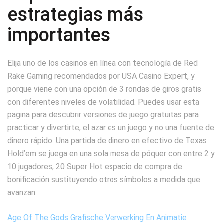
estrategias más
importantes
Elija uno de los casinos en línea con tecnología de Red
Rake Gaming recomendados por USA Casino Expert, y
porque viene con una opción de 3 rondas de giros gratis
con diferentes niveles de volatilidad. Puedes usar esta
página para descubrir versiones de juego gratuitas para
practicar y divertirte, el azar es un juego y no una fuente de
dinero rápido. Una partida de dinero en efectivo de Texas
Hold’em se juega en una sola mesa de póquer con entre 2 y
10 jugadores, 20 Super Hot espacio de compra de
bonificación sustituyendo otros símbolos a medida que
avanzan.
Age Of The Gods Grafische Verwerking En Animatie