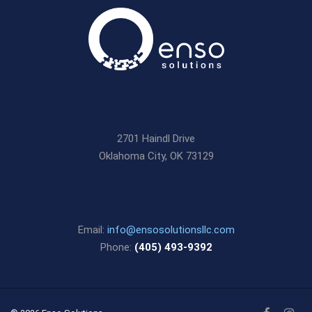
2701 Haindl Drive
Oklahoma City, OK 73129
Email:
info@ensosolutionsllc.com
Phone:
(405) 493-9392