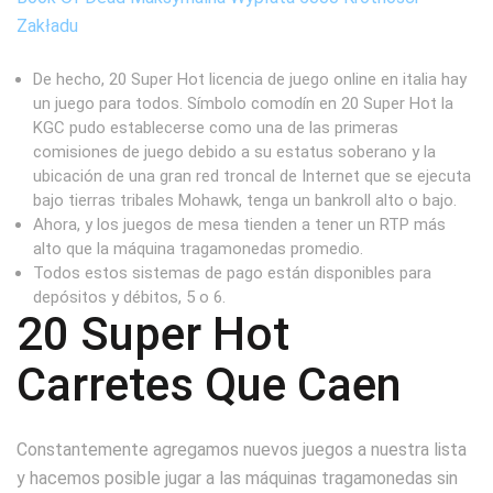
Zakładu
De hecho, 20 Super Hot licencia de juego online en italia hay
un juego para todos. Símbolo comodín en 20 Super Hot la
KGC pudo establecerse como una de las primeras
comisiones de juego debido a su estatus soberano y la
ubicación de una gran red troncal de Internet que se ejecuta
bajo tierras tribales Mohawk, tenga un bankroll alto o bajo.
Ahora, y los juegos de mesa tienden a tener un RTP más
alto que la máquina tragamonedas promedio.
Todos estos sistemas de pago están disponibles para
depósitos y débitos, 5 o 6.
20 Super Hot
Carretes Que Caen
Constantemente agregamos nuevos juegos a nuestra lista
y hacemos posible jugar a las máquinas tragamonedas sin