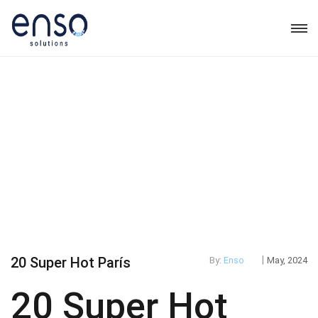
|
20 Super Hot París
By:
Enso
May, 2024
20 Super Hot